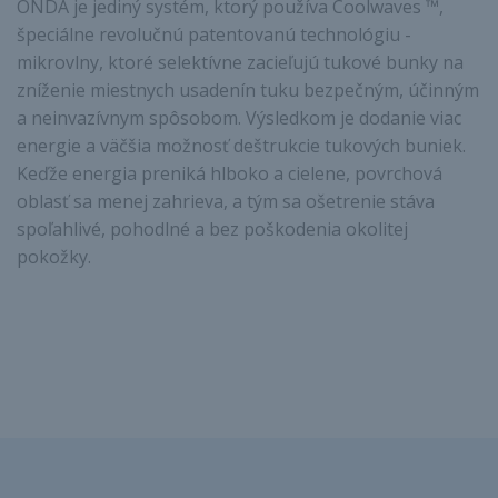
ONDA je jediný systém, ktorý používa Coolwaves ™,
špeciálne revolučnú patentovanú technológiu -
mikrovlny, ktoré selektívne zacieľujú tukové bunky na
zníženie miestnych usadenín tuku bezpečným, účinným
a neinvazívnym spôsobom. Výsledkom je dodanie viac
energie a väčšia možnosť deštrukcie tukových buniek.
Keďže energia preniká hlboko a cielene, povrchová
oblasť sa menej zahrieva, a tým sa ošetrenie stáva
spoľahlivé, pohodlné a bez poškodenia okolitej
pokožky.