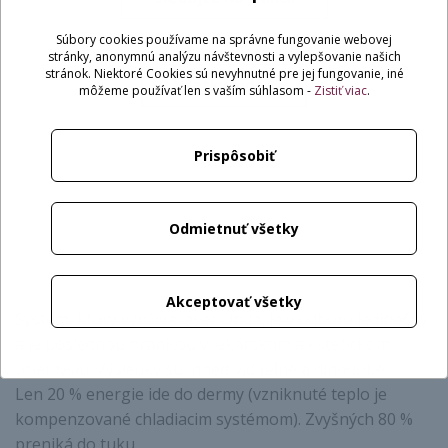
Súbory cookies používame na správne fungovanie webovej
stránky, anonymnú analýzu návštevnosti a vylepšovanie našich
stránok. Niektoré Cookies sú nevyhnutné pre jej fungovanie, iné
Všetky videá
môžeme používať len s vaším súhlasom -
Zistiť viac
.
Prispôsobiť
Odmietnuť všetky
Akceptovať všetky
Systém, ktorý využíva laser Onda, je v odbore jedinečný
a je poslednou hranicou v lekárskom a estetickom
priemyslu. Výsledky sú ihneď viditeľné a dlhodobé.
Len 20 % energie ide do dermy (vzniknuté teplo je
kompenzované chladiacim systémom). Zvyšných 80 %
preniká do tuku.