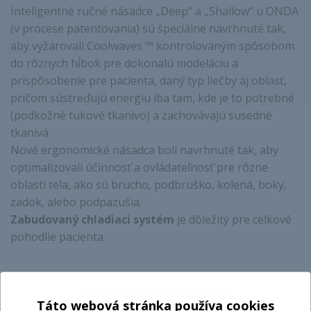
Inteligentné ručné násadce „Deep“ a „Shallow“ u ONDA
(v procese patentovania) sú špeciálne navrhnuté tak,
aby vyžarovali Coolwaves ™ kontrolovaným spôsobom
do rôznych hĺbok pre dokonalú modeláciu a
prispôsobenie pre pacienta, daný typ liečby aj oblasť,
pričom sústreďujú energiu iba tam, kde je to potrebné
(podkožné tukové tkanivo) a zachovávajú susedné
tkanivá.
Nové ergonomické násadca boli navrhnuté tak, aby
optimalizovali účinnosť a ovládateľnosť pre rôzne
oblasti tela, ako sú brucho, podbruško, kolená, boky,
zadok, alebo podpazušia.
Zabudovaný chladiaci systém
je dôležitý pre celkové
pohodlie pacienta.
Táto webová stránka používa cookies
Sledujte ho v akcii