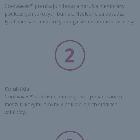
Coolwaves™ prenikajú hlboko a narušia membrány
podkožných tukových buniek. Následne sa odvádza
lyzát, čím sa stimulujú fyziologické metabolické procesy.
Celulitída
Coolwaves™ efektívne zamerajú spojivové tkanivo
medzi tukovými lalokmi v pokročilejších štádiách
celulitídy.