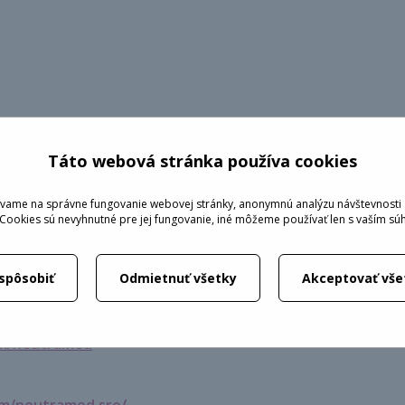
Táto webová stránka používa cookies
MUDr. M
vame na správne fungovanie webovej stránky, anonymnú analýzu návštevnosti 
 Cookies sú nevyhnutné pre jej fungovanie, iné môžeme používať len s vaším sú
michalger
neutrame
+421 
ispôsobiť
Odmietnuť všetky
Akceptovať vše
om/neutramed
om/neutramed.sro/