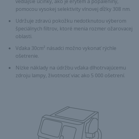
vedľajšie účinky, ako je erytém a popáleniny,
pomocou vysokej selektivity vlnovej dĺžky 308 nm.
Udržuje zdravú pokožku nedotknutou výberom
špeciálnych filtrov, ktoré menia rozmer ožarovacej
oblasti.
Vďaka 30cm² násadci možno vykonať rýchle
ošetrenie.
Nízke náklady na údržbu vďaka dlhotrvajúcemu
zdroju lampy, životnosť viac ako 5 000 ošetrení.