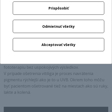
Prispôsobiť
V porovnaní s fototerapiou UVB je priebeh ošetrenia
Odmietnuť všetky
rýchlejší. Špeciálna hlavica umožňuje vybrať tvar a
veľkosť ožarovaného priestoru. Fototerapia je teda
cielená a ošetruje priamo ložiská, i veľmi malé, bez
Akceptovať všetky
podráždenia zdravia pokožky.
Klinické prípady ukazujú, že excimerové svetlo je účinné
pri ošetrení pacientov, ktorí už podstúpili UVB
fototerapiu bez uspokojivých výsledkov.
V prípade ošetrenia vitiliga je proces navrátenia
pigmentu rýchlejší ako je to u UVB. Okrem toho môžu
byť pacientom ošetrované tiež na miestach ako sú ruky,
lakte a kolená.