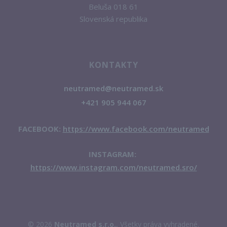
Beluša 018 61
Slovenská republika
KONTAKTY
neutramed@neutramed.sk
+421 905 944 067
FACEBOOK:
https://www.facebook.com/neutramed
INSTAGRAM:
https://www.instagram.com/neutramed.sro/
© 2026
Neutramed s.r.o.
, Všetky práva vyhradené.