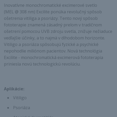
Inovatívne monochromatické excimerové svetlo
(MEL @ 308 nm) Excilite ponúka revolučný spôsob
ošetrenia vitiliga a psoriázy. Tento nový spôsob
fototerapie znamená zásadný prelom v tradičnom
ošetrení pomocou UVB zdroju svetla, znižuje nežiaduce
vedľajšie účinky, a to najmä v dlhodobom horizonte.
Vitiligo a psoriáza spôsobujú fyzické a psychické
nepohodlie miliónom pacientov. Nová technológia
Excilite - monochromatická excimerová fototerapia
priniesla novú technologickú revolúciu.
Aplikácie:
Vitiligo
Psoriáza