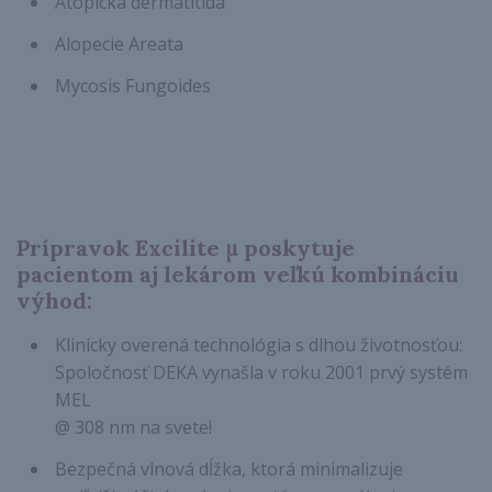
Atopická dermatitída
Alopecie Areata
Mycosis Fungoides
Prípravok Excilite μ poskytuje
pacientom aj lekárom veľkú kombináciu
výhod:
Klinicky overená technológia s dlhou životnosťou:
Spoločnosť DEKA vynašla v roku 2001 prvý systém
MEL
@ 308 nm na svete!
Bezpečná vlnová dĺžka, ktorá minimalizuje